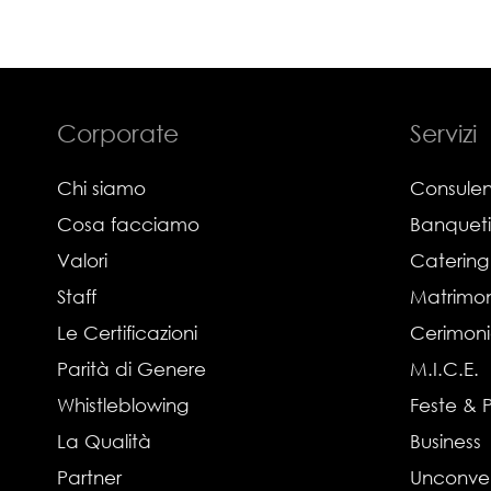
Corporate
Servizi
Chi siamo
Consulen
Cosa facciamo
Banquet
Valori
Catering
Staff
Matrimon
Le Certificazioni
Cerimon
Parità di Genere
M.I.C.E.
Whistleblowing
Feste & 
La Qualità
Business
Partner
Unconve