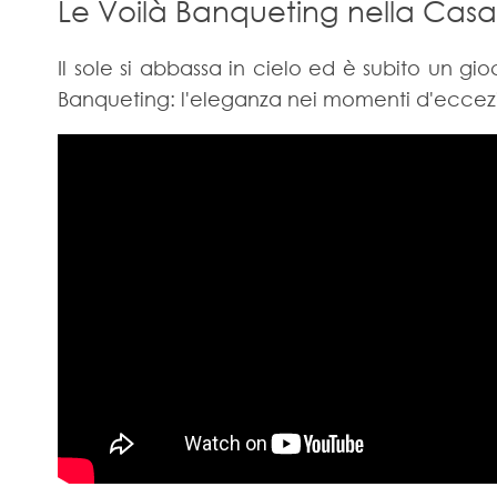
Le Voilà Banqueting nella Casa 
Il sole si abbassa in cielo ed è subito un gioc
Banqueting: l'eleganza nei momenti d'eccez