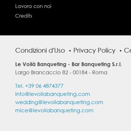
Lavora con noi
Credits
Condizioni d'Uso
Privacy Policy
Ce
Le Voilà Banqueting - Bar Banqueting S.r.l.
Largo Brancaccio 82 - 00184 - Roma
Tel. +39 06 4874377
info@levoilabanqueting.com
wedding@levoilabanqueting.com
mice@levoilabanqueting.com