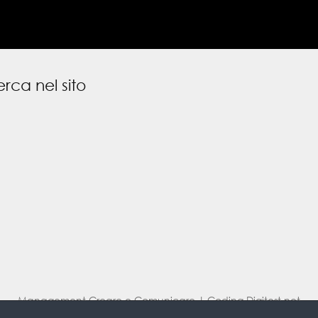
rca nel sito
Management
Creare e Comunicare
| Coding
Digitest.net