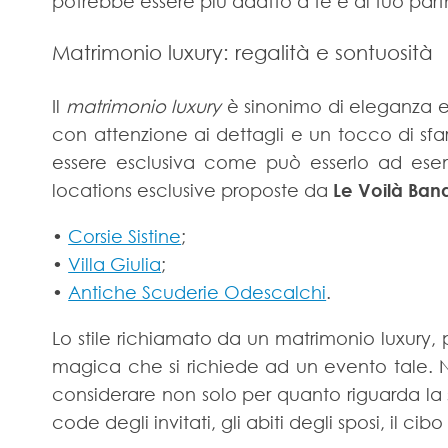
potrebbe essere più adatto a te e al tuo part
Matrimonio luxury: regalità e sontuosità
Il
matrimonio luxury
è sinonimo di eleganza e 
con attenzione ai dettagli e un tocco di sf
essere esclusiva come può esserlo ad esemp
locations esclusive proposte da
Le Voilà Ban
•
Corsie Sistine
;
•
Villa Giulia
;
•
Antiche Scuderie Odescalchi
.
Lo stile richiamato da un matrimonio luxury,
magica che si richiede ad un evento tale. N
considerare non solo per quanto riguarda la 
code degli invitati, gli abiti degli sposi, il cib