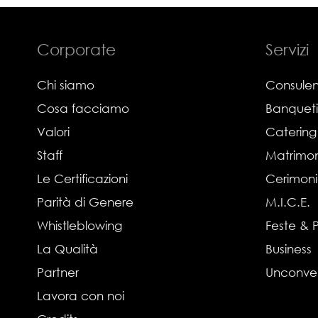
Corporate
Servizi
Chi siamo
Consulen
Cosa facciamo
Banquet
Valori
Catering
Staff
Matrimon
Le Certificazioni
Cerimon
Parità di Genere
M.I.C.E.
Whistleblowing
Feste & 
La Qualità
Business
Partner
Unconve
Lavora con noi