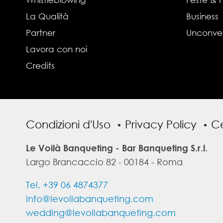
La Qualità
Business
Partner
Unconve
Lavora con noi
Credits
Condizioni d'Uso
Privacy Policy
Ce
Le Voilà Banqueting - Bar Banqueting S.r.l.
Largo Brancaccio 82 - 00184 - Roma
Tel. +39 06 4874377
info@levoilabanqueting.com
wedding@levoilabanqueting.com