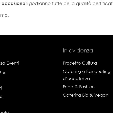
à occasionali
godranno tutte della qualità certificat
rime.
In evidenza
za Eventi
Progetto Cultura
ing
Catering e Banqueting
d’eccellenza
Food & Fashion
i
Catering Bio & Vegan
ie
Party