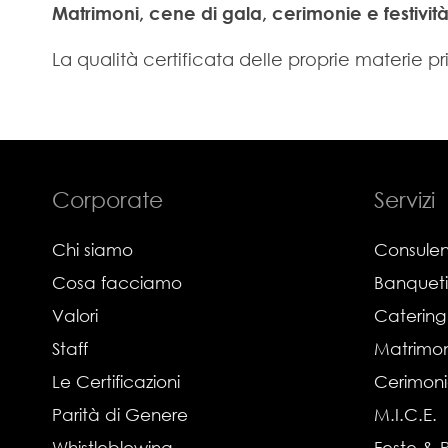
Matrimoni, cene di gala, cerimonie e festivit
La qualità certificata delle proprie materie p
Corporate
Servizi
Chi siamo
Consulen
Cosa facciamo
Banquet
Valori
Catering
Staff
Matrimon
Le Certificazioni
Cerimon
Parità di Genere
M.I.C.E.
Whistleblowing
Feste & 